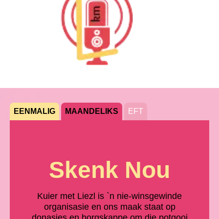
EENMALIG
MAANDELIKS
EFT
Skenk Nou
Kuier met Liezl is `n nie-winsgewinde
organisasie en ons maak staat op
donasies en borgskappe om die potgooi